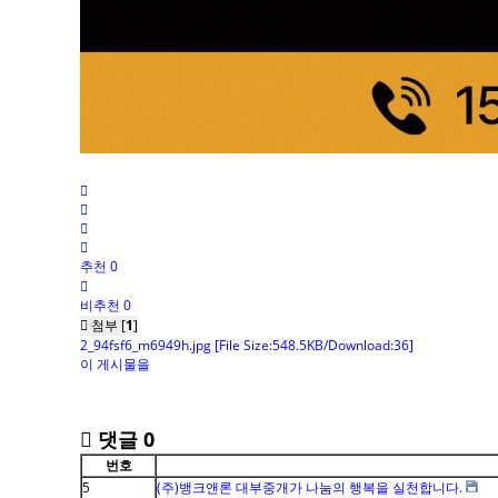
추천 0
비추천 0
첨부 [
1
]
2_94fsf6_m6949h.jpg
[File Size:548.5KB/Download:36]
이 게시물을
댓글
0
번호
5
(주)뱅크앤론 대부중개가 나눔의 행복을 실천합니다.