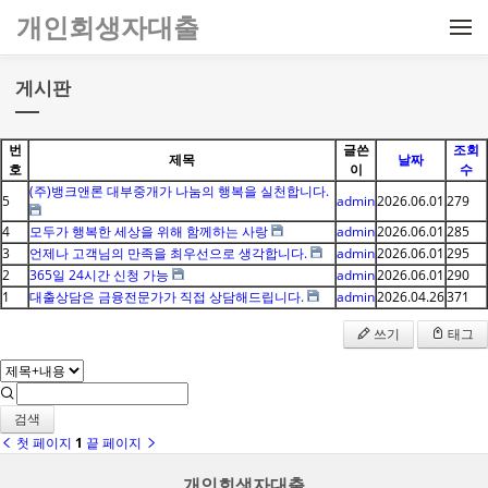
메뉴 건너뛰기
개인회생자대출
게시판
번
글쓴
조회
제목
날짜
호
이
수
(주)뱅크앤론 대부중개가 나눔의 행복을 실천합니다.
5
admin
2026.06.01
279
4
모두가 행복한 세상을 위해 함께하는 사랑
admin
2026.06.01
285
3
언제나 고객님의 만족을 최우선으로 생각합니다.
admin
2026.06.01
295
2
365일 24시간 신청 가능
admin
2026.06.01
290
1
대출상담은 금융전문가가 직접 상담해드립니다.
admin
2026.04.26
371
쓰기
태그
검색
첫 페이지
1
끝 페이지
개인회생자대출