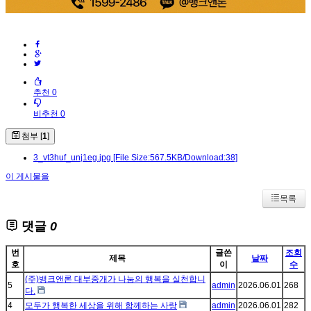
추천 0
비추천 0
첨부 [
1
]
3_vt3huf_unj1eg.jpg
[File Size:567.5KB/Download:38]
이 게시물을
목록
댓글
0
번
글쓴
조회
제목
날짜
호
이
수
(주)뱅크앤론 대부중개가 나눔의 행복을 실천합니
5
admin
2026.06.01
268
다.
4
모두가 행복한 세상을 위해 함께하는 사랑
admin
2026.06.01
282