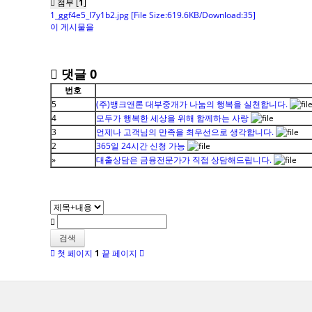
첨부 [
1
]
1_ggf4e5_l7y1b2.jpg
[File Size:619.6KB/Download:35]
이 게시물을
댓글
0
번호
5
(주)뱅크앤론 대부중개가 나눔의 행복을 실천합니다.
4
모두가 행복한 세상을 위해 함께하는 사랑
3
언제나 고객님의 만족을 최우선으로 생각합니다.
2
365일 24시간 신청 가능
»
대출상담은 금융전문가가 직접 상담해드립니다.
검색
첫 페이지
1
끝 페이지